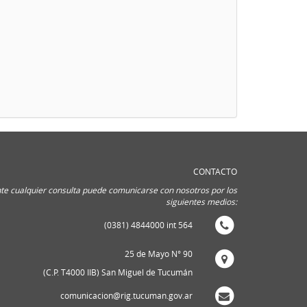
CONTACTO
te cualquier consulta puede comunicarse con nosotros por los
siguientes medios:
(0381) 4844000 int 564
25 de Mayo N° 90
(C.P. T4000 IIB) San Miguel de Tucumán
comunicacion@rig.tucuman.gov.ar